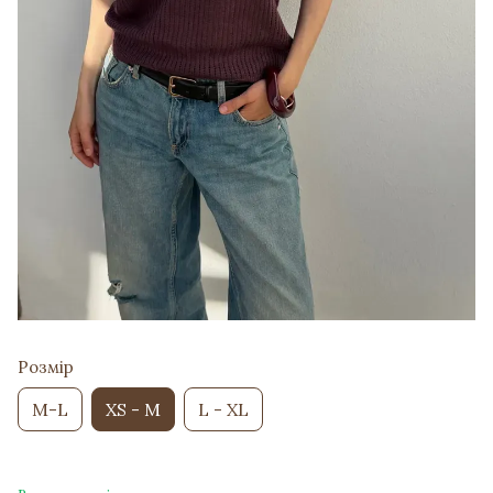
Розмір
M-L
XS - M
L - XL