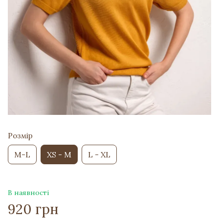
Розмір
M-L
XS - M
L - XL
В наявності
920 грн