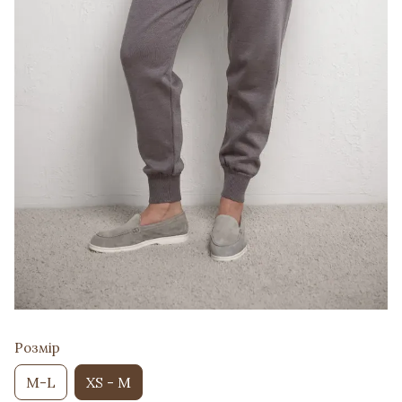
Розмір
M-L
XS - M