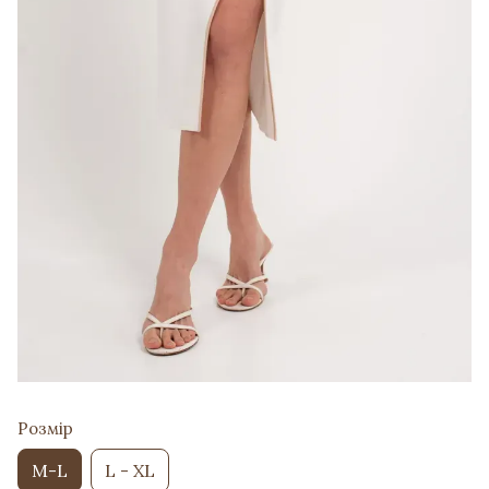
Розмір
M-L
L - XL