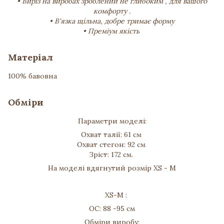
• Виріз на виробах зроблений не глибоким , для вашого
комфорту .
• В'язка щільна, добре тримає форму
• Преміум якість
Матеріал
100% бавовна
Обміри
Параметри моделі:
Охват талії: 61 см
Охват стегон: 92 см
Зріст: 172 см.
На моделі вдягнутий розмір XS - M
XS-M :
ОС: 88 -95 см
Обміри виробу: