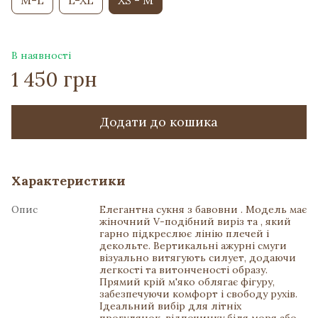
M-L
L-XL
XS - M
В наявності
1 450 грн
Додати до кошика
Характеристики
Опис
Елегантна сукня з бавовни . Модель має
жіночний V-подібний виріз та , який
гарно підкреслює лінію плечей і
декольте. Вертикальні ажурні смуги
візуально витягують силует, додаючи
легкості та витонченості образу.
Прямий крій м'яко облягає фігуру,
забезпечуючи комфорт і свободу рухів.
Ідеальний вибір для літніх