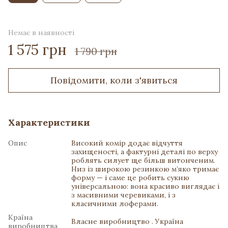
Немає в наявності
1 575 грн
1 790 грн
Повідомити, коли з'явиться
Характеристики
Опис
Високий комір додає відчуття
захищеності, а фактурні деталі по верху
роблять силует ще більш витонченим.
Низ із широкою резинкою м’яко тримає
форму — і саме це робить сукню
універсальною: вона красиво виглядає і
з масивними черевиками, і з
класичними лоферами.
Країна
Власне виробництво . Україна
виробництва