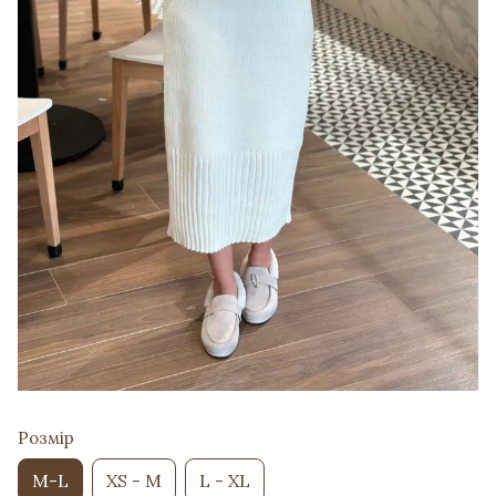
Розмір
M-L
XS - M
L - XL