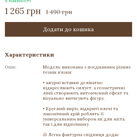
В наявності
1 265 грн
1 490 грн
Додати до кошика
Характеристики
Опис
Модель виконана з поєднанням різних
технік в’язки:
• ажурні вставки делікатно
підкреслюють силует, а геометричні
лінії створюють витончений ефект та
візуально витягують фігуру.
• Круглий виріз, відкриті плечі та
лаконічний крій роблять її
універсальним вибором як для міста,
так і для відпочинку.
🐚 Легка фактурна спідниця додає