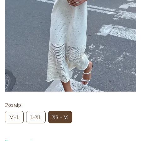
Розмір
M-L
L-XL
XS - M