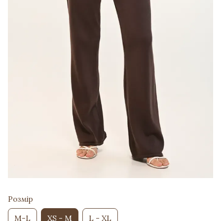
Розмір
M-L
XS - M
L - XL