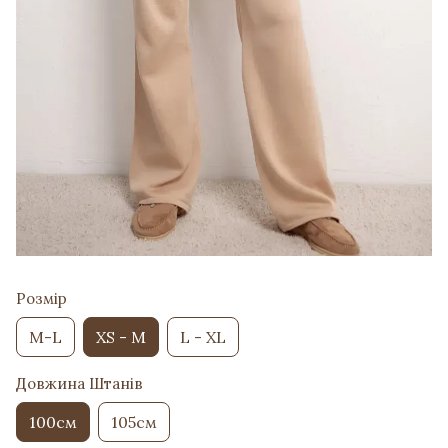
Розмір
M-L
XS - M
L - XL
Довжина Штанів
100см
105см