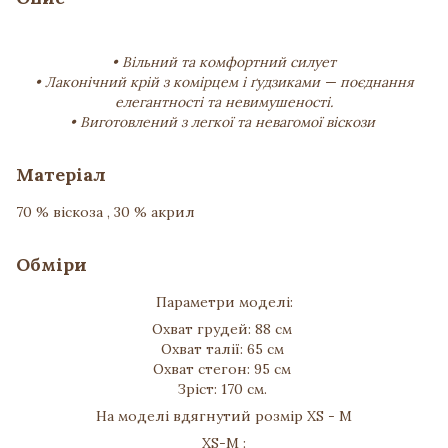
• Вільний та комфортний силует
• Лаконічний крій з комірцем і ґудзиками — поєднання
елегантності та невимушеності.
• Виготовлений з легкої та невагомої віскози
Матеріал
70 % віскоза , 30 % акрил
Обміри
Параметри моделі:
Охват грудей: 88 см
Охват талії: 65 см
Охват стегон: 95 см
Зріст: 170 см.
На моделі вдягнутий розмір XS - M
XS-M :