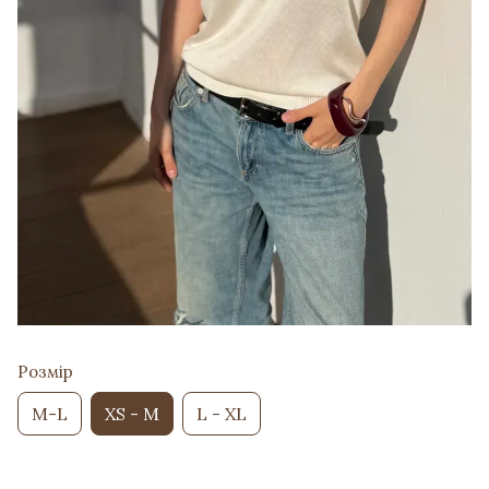
Розмір
M-L
XS - M
L - XL