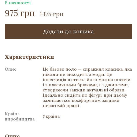
В наявності
975 грн
1 175 грн
Додати до кошика
Характеристики
Опис
Це базове поло — справжня класика, яка
ніколи не виходить з моди. Це
інвестиція в стиль: його можна носити
і з класичними брюками, і з джинсами,
створюючи завжди актуальні образи.
Ідеально сидить по фігурі, при цьому
залишається комфортним завдяки
невагомій пряжі
Країна
Україна
виробництва
Опис