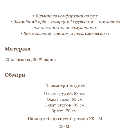
• Вільний та комфортний силует
• Лаконічний крій з комірцем і ґудзиками — поєднання
елегантності та невимушеності.
• Виготовлений з легкої та невагомої віскози
Матеріал
70 % віскоза , 30 % акрил
Обміри
Параметри моделі:
Охват грудей: 88 см
Охват талії: 65 см
Охват стегон: 95 см
Зріст: 170 см.
На моделі вдягнутий розмір XS - M
XS-M :