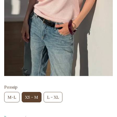
Розмір
M-L
XS - M
L - XL