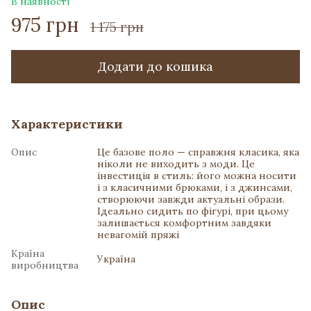
В наявності
975 грн
1 175 грн
Додати до кошика
Характеристики
Опис
Це базове поло — справжня класика, яка
ніколи не виходить з моди. Це
інвестиція в стиль: його можна носити
і з класичними брюками, і з джинсами,
створюючи завжди актуальні образи.
Ідеально сидить по фігурі, при цьому
залишається комфортним завдяки
невагомій пряжі
Країна
Україна
виробництва
Опис