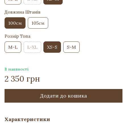
Довжина Штанів
100см
105см
Розмір Топа
M-L
L-XL
XS-S
S-M
В наявності
2 350 грн
Додати до кошика
Характеристики