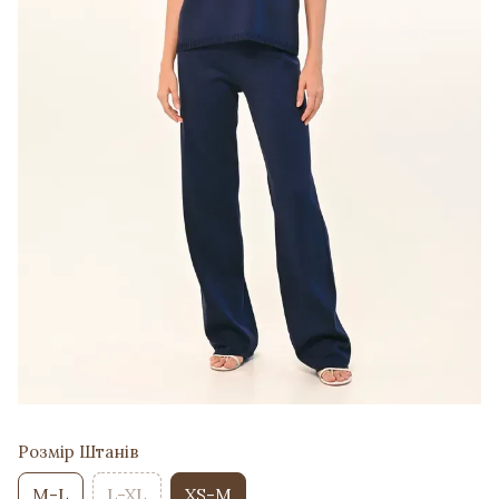
Розмір Штанів
M-L
L-XL
XS-M