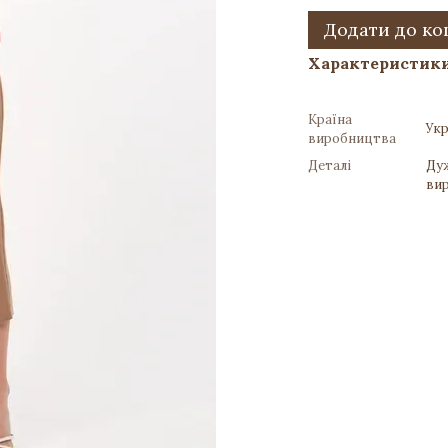
Додати до к
Характеристик
Країна
Укр
виробництва
Деталі
Дуж
вир