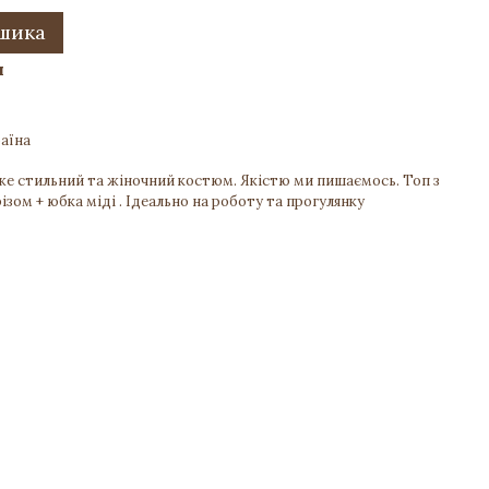
ошика
и
аїна
е стильний та жіночний костюм. Якістю ми пишаємось. Топ з
ізом + юбка міді . Ідеально на роботу та прогулянку