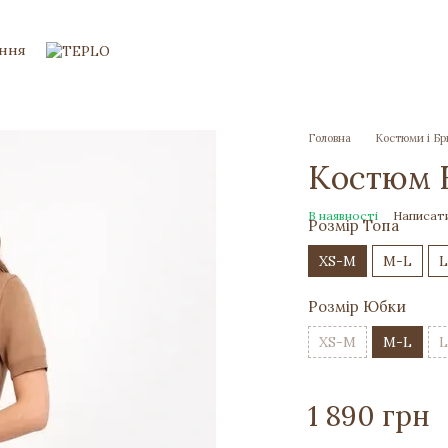
ення
Головна
Костюми і Б
Костюм F
В наявності
Написати
Розмір Топа
XS-M
M-L
L
Розмір Юбки
XS-M
M-L
L
1 890 грн