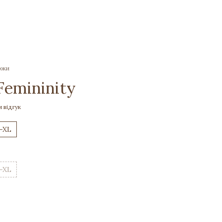
рюки
emininity
 відгук
-XL
-XL