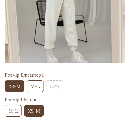
Розмір Джемпера
XS-M
M-L
L-XL
Розмір Штанів
M-L
XS-M