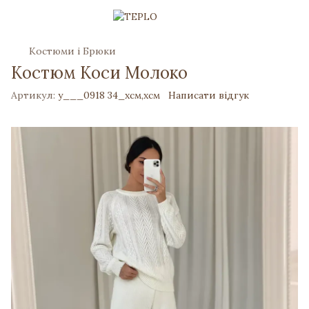
Костюми і Брюки
Костюм Коси Молоко
Артикул:
y___0918 34_хсм,хсм
Написати відгук