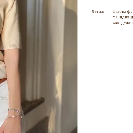
Деталі
Базова фу
та індивід
має дуже 