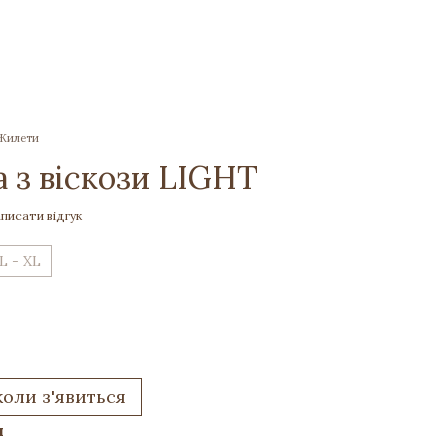
 Жилети
 з віскози LIGHT
писати відгук
L - XL
коли з'явиться
и