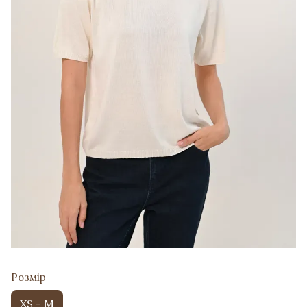
Розмір
XS - M