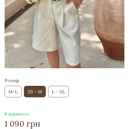
Розмір
M-L
XS - M
L - XL
В наявності
1 090 грн