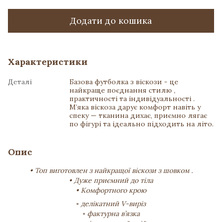
Додати до кошика
Характеристики
Деталі
Базова футболка з віскози - це
найкраще поєднання стилю ,
практичності та індивідуальності .
М’яка віскоза дарує комфорт навіть у
спеку — тканина дихає, приємно лягає
по фігурі та ідеально підходить на літо.
Опис
• Топ виготовлен з найкращої віскози з шовком .
• Дуже приємний до тіла
• Комфортного крою
▫️ делікатний V-виріз
▫️ фактурна в’язка