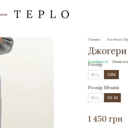
ення
Головна
Костюми і Б
Джогери 
В наявності
Написати
Розмір
M-L
XSM
Розмір Штанів
M-L
XS-M
1 450 грн