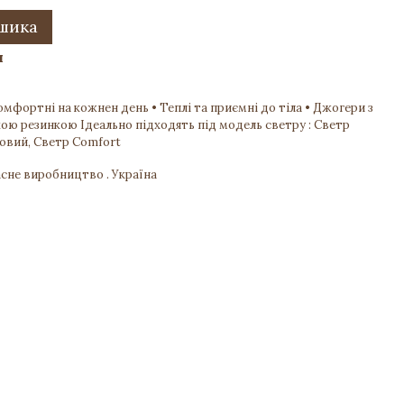
ошика
и
омфортні на кожнен день • Теплі та приємні до тіла • Джогери з
ою резинкою Ідеально підходять під модель светру : Светр
овий, Светр Comfort
сне виробництво . Україна