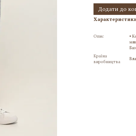
Додати до к
Характеристик
Опис
• К
мяк
Баз
Країна
Вла
виробництва