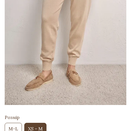
Розмір
M-L
XS - M