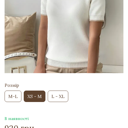
Розмір
M-L
XS - M
L - XL
В наявності