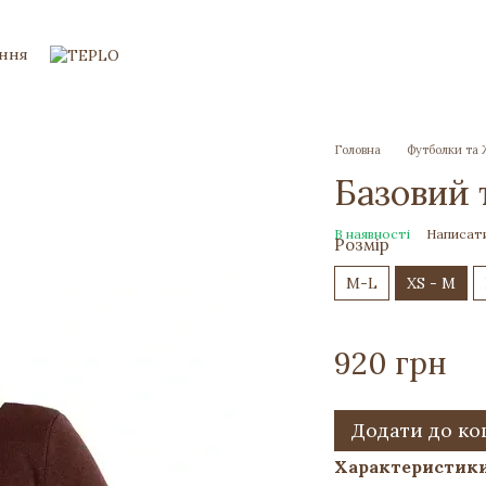
ення
Головна
Футболки та
Базовий 
В наявності
Написати
Розмір
M-L
XS - M
920 грн
Додати до к
Характеристик