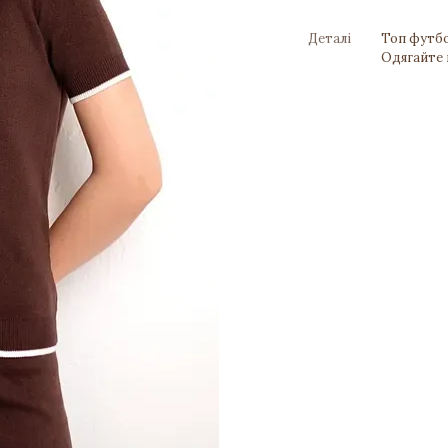
Деталі
Топ футбо
Одягайте н