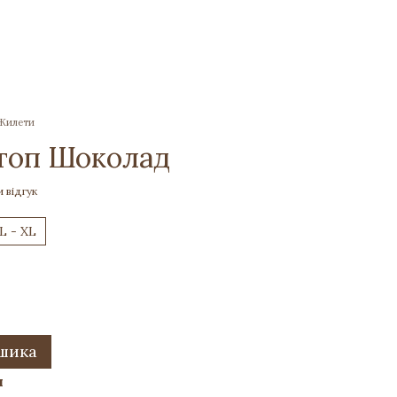
 Жилети
топ Шоколад
 відгук
L - XL
ошика
и